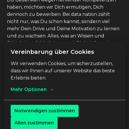
haben, möchten wir Dich ermutigen, Dich
dennoch zu bewerben. Bei data nation zählt
nicht nur, was Du schon kannst, sondern viel
mehr Dein Drive und Deine Motivation zu lernen
und zu wachsen. Alles, was an Wissen und
Fähigkeiten fehlt, bringen wir Dir bei. Gemeinsam
kriegen wir alles hin!
Vereinbarung über Cookies
Wir verwenden Cookies, um sicherzustellen, 
Bewerbungsprozess:
Bewirb Dich direkt über
dass wir Ihnen auf unserer Website das beste 
unser Recruitee-Portal. Bei Fragen erreichst Du
Erlebnis bieten.
uns unter
jobs@datanation.recruitee.com
. Wir
freuen uns darauf, mehr über Dich zu erfahren
Mehr Optionen
und gemeinsam die Fitnessbranche zu
revolutionieren!
Notwendigen zustimmen
Allen zustimmen
Stellenanforderungen