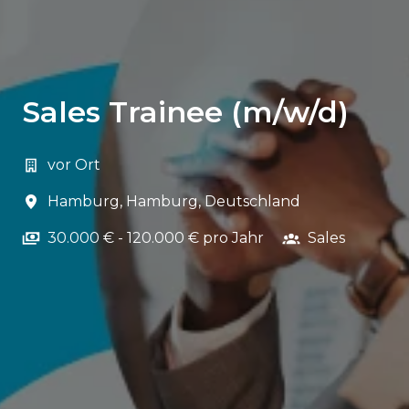
Sales Trainee (m/w/d)
vor Ort
Hamburg
,
Hamburg
,
Deutschland
30.000 € - 120.000 € pro Jahr
Sales